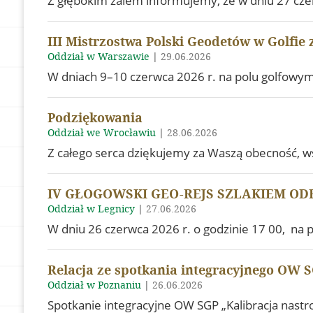
Z głębokim żalem informujemy, że w dniu 27 czer
III Mistrzostwa Polski Geodetów w Golfie 
Oddział w Warszawie
|
29.06.2026
W dniach 9–10 czerwca 2026 r. na polu golfowym L
Podziękowania
Oddział we Wrocławiu
|
28.06.2026
Z całego serca dziękujemy za Waszą obecność, 
IV GŁOGOWSKI GEO-REJS SZLAKIEM ODRY 
Oddział w Legnicy
|
27.06.2026
W dniu 26 czerwca 2026 r. o godzinie 17 00, na
Relacja ze spotkania integracyjnego OW S
Oddział w Poznaniu
|
26.06.2026
Spotkanie integracyjne OW SGP „Kalibracja nas