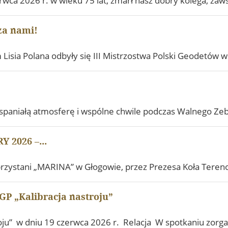
wca 2026 r. w wieku 75 lat, zmarł nasz dobry kolega, za
za nami!
isia Polana odbyły się III Mistrzostwa Polski Geodetów w
wspaniałą atmosferę i wspólne chwile podczas Walnego Ze
2026 –...
 przystani „MARINA” w Głogowie, przez Prezesa Koła Tere
GP „Kalibracja nastroju”
troju” w dniu 19 czerwca 2026 r. Relacja W spotkaniu zo