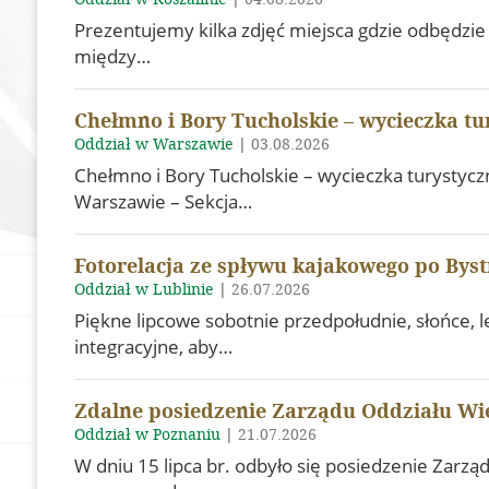
Olympiad of Geodesi
SGP History
Prezentujemy kilka zdjęć miejsca gdzie odbędzie
Cartographic Knowle
Documents
między…
Become a member
Chełmno i Bory Tucholskie – wycieczka tu
Our Links
Oddział w Warszawie
|
03.08.2026
In Memoriam
Chełmno i Bory Tucholskie – wycieczka turystycz
Warszawie – Sekcja…
Geodezyjna Osnowa
Pamięci
SGP Evaluators
Fotorelacja ze spływu kajakowego po Bystr
Oddział w Lublinie
|
26.07.2026
Supporting members
Piękne lipcowe sobotnie przedpołudnie, słońce, l
integracyjne, aby…
Zdalne posiedzenie Zarządu Oddziału Wi
Oddział w Poznaniu
|
21.07.2026
W dniu 15 lipca br. odbyło się posiedzenie Zarz