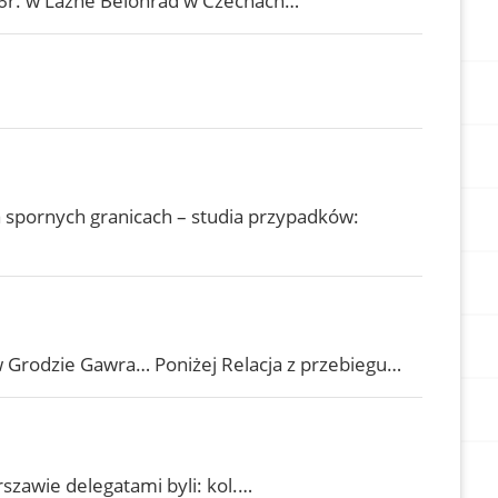
6r. w Lázně Bělohrad w Czechach…
 spornych granicach – studia przypadków:
 Grodzie Gawra… Poniżej Relacja z przebiegu…
zawie delegatami byli: kol.…