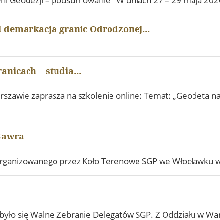
ni Geodezji – podsumowanie W dniach 27 – 29 maja 202
i demarkacja granic Odrodzonej...
anicach – studia...
szawie zaprasza na szkolenie online: Temat: „Geodeta na
 Gawra
 organizowanego przez Koło Terenowe SGP we Włocławku w
yło się Walne Zebranie Delegatów SGP. Z Oddziału w Wars