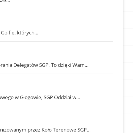
wsze…
 Golfie, których…
brania Delegatów SGP. To dzięki Wam…
nowego w Głogowie, SGP Oddział w…
rganizowanym przez Koło Terenowe SGP…