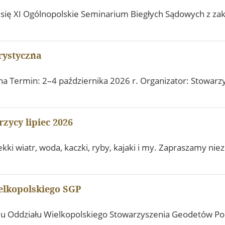
c and
 się XI Ogólnopolskie Seminarium Biegłych Sądowych z za
dge
Electronic
signature and
electronic seal
from EuroCert
rystyczna
na Termin: 2–4 października 2026 r. Organizator: Stowar
zycy lipiec 2026
ekki wiatr, woda, kaczki, ryby, kajaki i my. Zapraszamy n
elkopolskiego SGP
ądu Oddziału Wielkopolskiego Stowarzyszenia Geodetów Pol