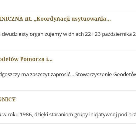
ICZNA nt. „Koordynacji usytuowania...
az dwudziesty organizujemy w dniach 22 i 23 października 
detów Pomorza i...
dgoszczy ma zaszczyt zaprosić… Stowarzyszenie Geodetów
GNICY
emu w roku 1986, dzięki staraniom grupy inicjatywnej pod p