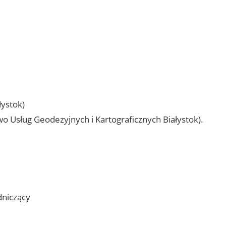
łystok)
wo Usług Geodezyjnych i Kartograficznych Białystok).
dniczący