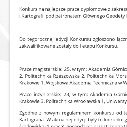
Olympiad of Geodesi
SGP History
Konkurs na najlepsze prace dyplomowe z zakresu
Cartographic Knowle
Documents
i Kartografii pod patronatem Głównego Geodety K
Become a member
Our Links
Do tegorocznej edycji Konkursu zgłoszono łączn
In Memoriam
zakwalifikowane zostały do I etapu Konkursu.
Geodezyjna Osnowa
Pamięci
SGP Evaluators
Prace magisterskie: 25, w tym: Akademia Górnic
2, Politechnika Rzeszowska 2, Politechnika Mor
Supporting members
Krakowie 1, Wojskowa Akademia Techniczna w W
Prace inżynierskie: 23, w tym: Akademia Górni
Krakowie 3, Politechnika Wrocławska 1, Uniwersy
Zgodnie z nowym regulaminem konkursu od tej
Kartografia. W aktualnej edycji były to kierunki:
środowiska (1 praca), gospodarka przestrzenna (1 