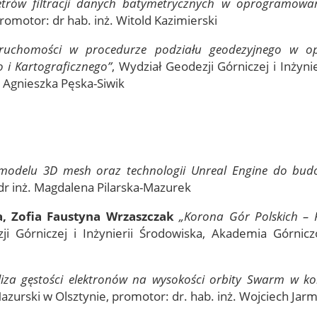
etrów filtracji danych batymetrycznych w oprogramow
romotor: dr hab. inż. Witold Kazimierski
ieruchomości w procedurze podziału geodezyjnego w o
 i Kartograficznego”
, Wydział Geodezji Górniczej i Inżyn
. Agnieszka Pęska-Siwik
modelu 3D mesh oraz technologii Unreal Engine do budo
 dr inż. Magdalena Pilarska-Mazurek
, Zofia Faustyna Wrzaszczak
„Korona Gór Polskich – 
ji Górniczej i Inżynierii Środowiska, Akademia Górnicz
iza gęstości elektronów na wysokości orbity Swarm w kon
zurski w Olsztynie, promotor: dr. hab. inż. Wojciech Jar