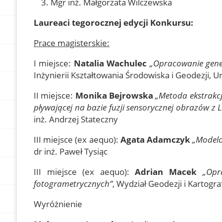
Mgr inż. Małgorzata Wilczewska
Laureaci tegorocznej edycji Konkursu:
Prace magisterskie:
I miejsce:
Natalia Wachulec
„Opracowanie gene
Inżynierii Kształtowania Środowiska i Geodezji, 
II miejsce:
Monika Bejrowska
„Metoda ekstrakc
pływającej na bazie fuzji sensorycznej obrazów z 
inż. Andrzej Stateczny
III miejsce (ex aequo):
Agata Adamczyk
„Modelo
dr inż. Paweł Tysiąc
III miejsce (ex aequo):
Adrian Macek
„Opr
fotogrametrycznych”
, Wydział Geodezji i Kartogra
Wyróżnienie