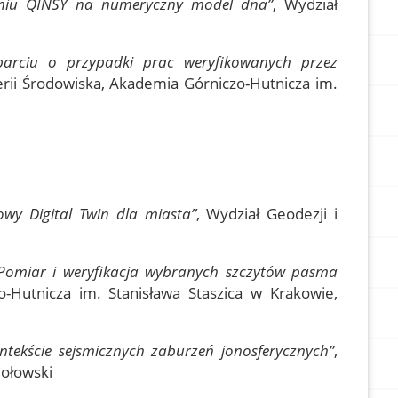
aniu QINSY na numeryczny model dna”
, Wydział
parciu o przypadki prac weryfikowanych przez
ierii Środowiska, Akademia Górniczo-Hutnicza im.
wy Digital Twin dla miasta”
, Wydział Geodezji i
Pomiar i weryfikacja wybranych szczytów pasma
o-Hutnicza im. Stanisława Staszica w Krakowie,
tekście sejsmicznych zaburzeń jonosferycznych”
,
mołowski