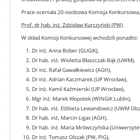
Prace oceniała 20-osobowa Komisja Konkursowa,
Prof. dr hab. inż. Zdzisław Kurczyński (PW)
.
W skład Komisji Konkursowej wchodzili ponadto:
Dr inż. Anna Bober (GUGiK),
Dr hab. inż. Wioletta Błaszczak-Bąk (UWM),
Dr inż. Rafał Gawałkiewicz (AGH),
Dr inż. Adrian Kaczmarek (UP Wrocław),
Dr inż. Kamil Kaźmierski (UP Wrocław),
Mgr inż. Marek Kłopotek (WINGiK Lublin),
Dr hab. inż. Elżbieta Lewandowicz (UWM Olsz
Dr hab. inż. Marcin Ligas (AGH),
Dr hab. inż. Maria Mrówczyńska (Uniwersytet
Dr inż. Tomasz Olszak (PW, PIG),