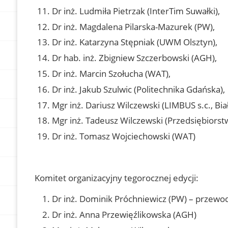
Dr inż. Ludmiła Pietrzak (InterTim Suwałki),
Dr inż. Magdalena Pilarska-Mazurek (PW),
Dr inż. Katarzyna Stępniak (UWM Olsztyn),
Dr hab. inż. Zbigniew Szczerbowski (AGH),
Dr inż. Marcin Szołucha (WAT),
Dr inż. Jakub Szulwic (Politechnika Gdańska),
Mgr inż. Dariusz Wilczewski (LIMBUS s.c., Bia
Mgr inż. Tadeusz Wilczewski (Przedsiębiorst
Dr inż. Tomasz Wojciechowski (WAT)
Komitet organizacyjny tegorocznej edycji:
Dr inż. Dominik Próchniewicz (PW) – przewo
Dr inż. Anna Przewięźlikowska (AGH)