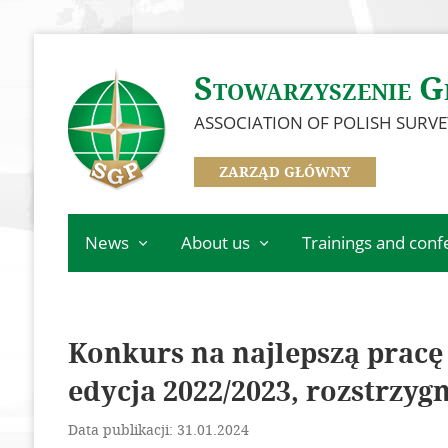
Stowarzyszenie G
ASSOCIATION OF POLISH SURV
ZARZĄD GŁÓWNY
News
About us
Trainings and con
Main Department
Governance
Event Calendar
Information
Branches
Trainings
Information from SGP
Konkurs na najlepszą pracę
Information from
Konferencja GSW 20
affiliates
committees, sections,
edycja 2022/2023, rozstrzygn
Konferencja ICC 202
Important information
and clubs
Competition for the b
Awarded Members
Data publikacji: 31.01.2024