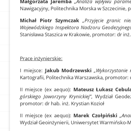
Małgorzata Jaremba
„Analiza wpływu param
Nawigacyjny, Politechnika Morska w Szczecinie, p
Michał Piotr Szymczak
„Przyjęcie granic n
Wojewódzkiego Inspektora Nadzoru Geodezyjnego
Stanisława Staszica w Krakowie, promotor: dr inż
Prace inżynierskie:
I miejsce:
Jakub Modrzewski
„Wykorzystanie 
Kartografii, Politechnika Warszawska, promotor:
II miejsce (ex aequo):
Mateusz Łukasz Cebula
górskiego Jaworzyny Krynickiej”
, Wydział Geodez
promotor: dr hab. inż. Krystian Kozioł
II miejsce (ex aequo):
Marek Czołpiński
„Anal
Wydział Geoinżynierii, Uniwersytet Warmińsko-Ma