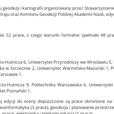
c and
 geodezji i kartografii organizowany przez Stowarzyszen
dge
Electronic
signature and
raju oraz Komitetu Geodezji Polskiej Akademii Nauk, edy
electronic seal
from EuroCert
ie 52 prace, z czego warunki formalne spełniało 48 prac
zo-Hutnicza 6, Uniwersytet Przyrodniczy we Wrocławiu 5, 
ska w Szczecinie 2, Uniwersytet Warmińsko-Mazurski 1, P
arszawie 1.
czo-Hutnicza 9, Politechnika Warszawska 6, Uniwersyte
tet Poznański 1.
 edycji do oceny dopuszczone są prace obronione na 
 geoinformatyka (3 prace), geodezja i planowanie przestrze
praca), elektronika i telekomunikacja (1 praca).