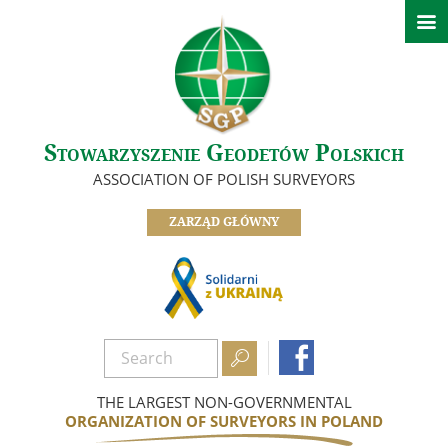

News
Main Department Information
Information from SGP affiliates
Important information
Stowarzyszenie Geodetów Polskich
About us
ASSOCIATION OF POLISH SURVEYORS
Governance
ZARZĄD GŁÓWNY
Branches
Information from committees, sections, and clubs
Awarded Members
SGP History


Documents
Become a member
THE LARGEST NON-GOVERNMENTAL
ORGANIZATION OF SURVEYORS IN POLAND
Our Links