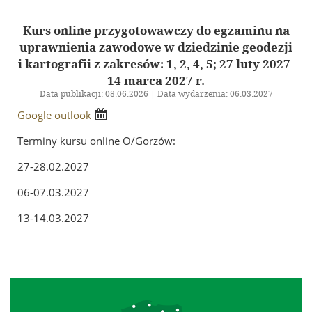
In Memoriam
Geodezyjna Osnowa Pamięci
Kurs online przygotowawczy do egzaminu na
uprawnienia zawodowe w dziedzinie geodezji
SGP Evaluators
i kartografii z zakresów: 1, 2, 4, 5; 27 luty 2027-
Supporting members
14 marca 2027 r.
Data publikacji: 08.06.2026 | Data wydarzenia: 06.03.2027
Trainings and conferences
Google
outlook
Event Calendar
Terminy kursu online O/Gorzów:
Trainings
27-28.02.2027
Konferencja GSW 2027
06-07.03.2027
Konferencja ICC 2027
Competition for the best thesis
13-14.03.2027
Olympiad of Geodesic and Cartographic Knowledge
Archive
Archiwalne szkolenia