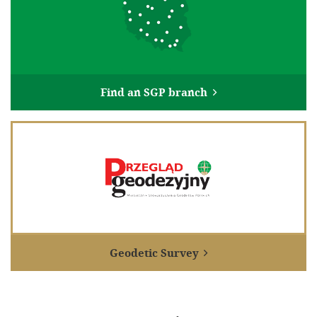
100th anniversary of the Association of Polish Surveyors
Gallery
Links
Find an SGP branch

Geodetic institutions
Research centers
International organizations
Archiwum Akt Nowych
Electronic signature and electronic seal from EuroCert
Contact
Geodetic Survey
