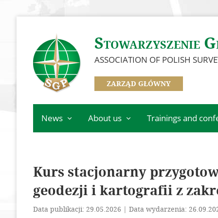
Stowarzyszenie G
ASSOCIATION OF POLISH SURV
ZARZĄD GŁÓWNY
News
About us
Trainings and con
Main Department
Governance
Event Calendar
Information
Branches
Trainings
Information from SGP
Kurs stacjonarny przygoto
Information from
Konferencja GSW 20
affiliates
committees, sections,
geodezji i kartografii z zakr
Konferencja ICC 202
Important information
and clubs
Competition for the b
Awarded Members
Data publikacji: 29.05.2026 | Data wydarzenia: 26.09.20