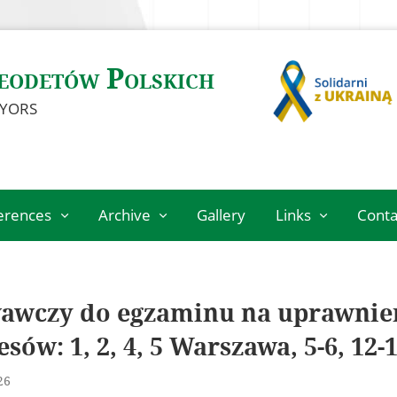
eodetów Polskich
EYORS
ferences
Archive
Gallery
Links
Conta
Archiwalne
Geodetic
szkolenia
institutions
100th
Research centers
wawczy do egzaminu na uprawnie
27
anniversary of
International
the Association
esów: 1, 2, 4, 5 Warszawa, 5-6, 12-
7
organizations
of Polish
Surveyors
est thesis
Archiwum Akt
26
Nowych