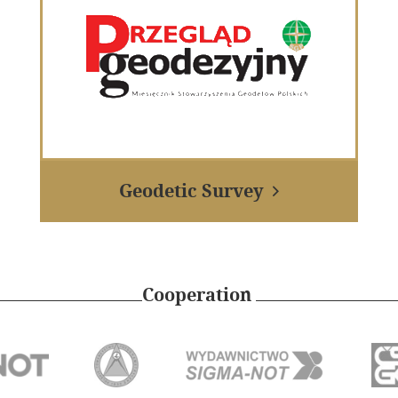
Geodetic Survey

Cooperation