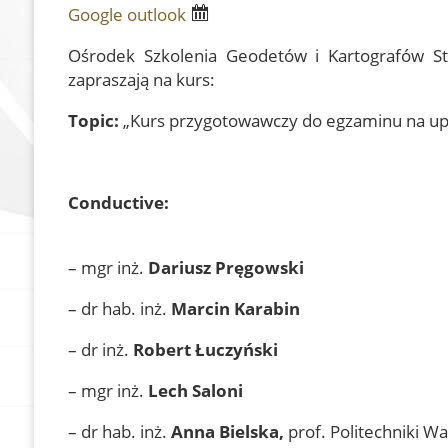
Google
outlook
Olympiad of Geodesi
SGP History
Cartographic Knowle
Documents
Ośrodek Szkolenia Geodetów i Kartografów S
zapraszają na kurs:
Become a member
Our Links
Topic:
„Kurs przygotowawczy do egzaminu na upraw
In Memoriam
Geodezyjna Osnowa
Conductive:
Pamięci
SGP Evaluators
– mgr inż.
Dariusz Pręgowski
Supporting members
– dr hab. inż.
Marcin Karabin
– dr inż.
Robert Łuczyński
– mgr inż.
Lech Saloni
– dr hab. inż.
Anna Bielska,
prof. Politechniki W