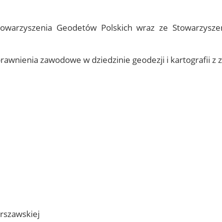
c and
dge
Electronic
signature and
towarzyszenia Geodetów Polskich wraz ze Stowarzysz
electronic seal
from EuroCert
nienia zawodowe w dziedzinie geodezji i kartografii z za
arszawskiej