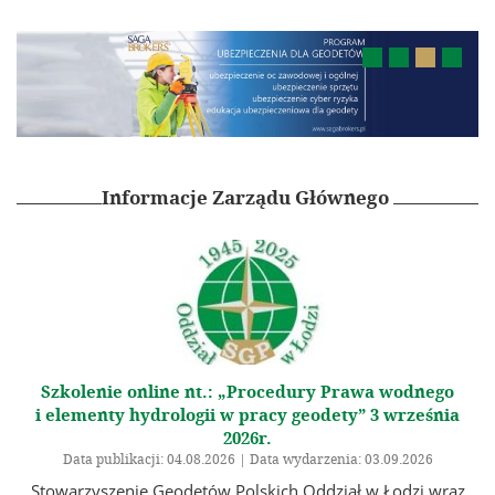
In Memoriam
Geodezyjna Osnowa Pamięci
Rzeczoznawcy SGP
Członkowie wspierający
Szkolenia i Konferencje
Informacje Zarządu Głównego
Kalendarz wydarzeń
Szkolenia
Konferencja GSW 2027
Konferencja ICC 2027
Konkurs na najlepszą pracę dyplomową
Olimpiada Wiedzy Geodezyjnej i Kartograficznej
Szkolenie online nt.: „Procedury Prawa wodnego
i elementy hydrologii w pracy geodety” 3 września
Archiwum
2026r.
Data publikacji: 04.08.2026 | Data wydarzenia: 03.09.2026
Archiwalne szkolenia
Stowarzyszenie Geodetów Polskich Oddział w Łodzi wraz