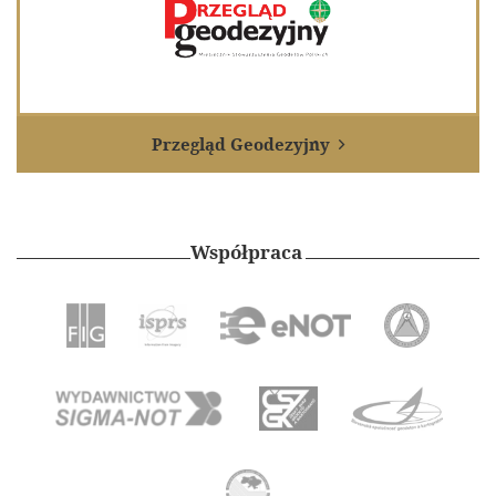
Przegląd Geodezyjny

Współpraca