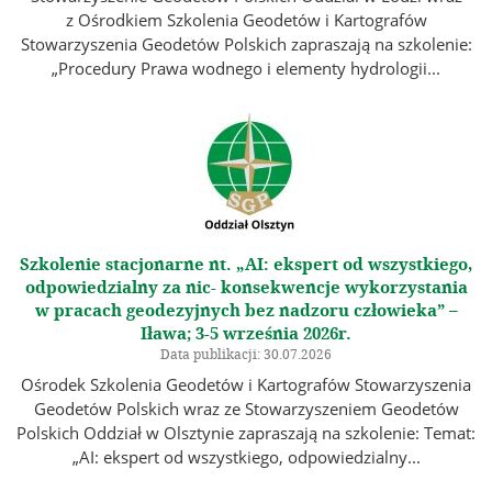
Jubileusz 100-lecia Stowarzyszenia Geodetów Polskich
z Ośrodkiem Szkolenia Geodetów i Kartografów
Stowarzyszenia Geodetów Polskich zapraszają na szkolenie:
Galeria
„Procedury Prawa wodnego i elementy hydrologii...
Linki
Instytucje geodezyjne
Ośrodki naukowe
Organizacje międzynarodowe
Archiwum Akt Nowych
Szkolenie stacjonarne nt. „AI: ekspert od wszystkiego,
odpowiedzialny za nic- konsekwencje wykorzystania
E-Podpis & E-Pieczęć od EuroCert
w pracach geodezyjnych bez nadzoru człowieka” –
Kontakt
Iława; 3-5 września 2026r.
Data publikacji: 30.07.2026
Ośrodek Szkolenia Geodetów i Kartografów Stowarzyszenia
Geodetów Polskich wraz ze Stowarzyszeniem Geodetów
Polskich Oddział w Olsztynie zapraszają na szkolenie: Temat:
„AI: ekspert od wszystkiego, odpowiedzialny...