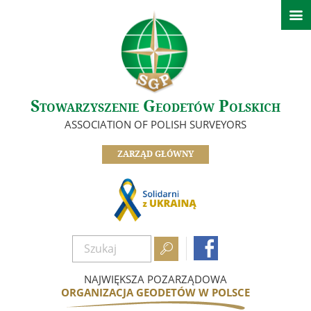

Aktualności
Informacje Zarządu Głównego
Informacje z oddziałów SGP
Ważne informacje
Stowarzyszenie Geodetów Polskich
O nas
ASSOCIATION OF POLISH SURVEYORS
Zarząd
ZARZĄD GŁÓWNY
Oddziały
Informacje z komisji, sekcji i klubów
Odznaczeni Członkowie
Historia SGP


Dokumenty
Zostań członkiem
NAJWIĘKSZA POZARZĄDOWA
ORGANIZACJA GEODETÓW W POLSCE
Nasze referencje