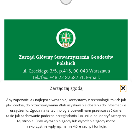
Zarząd Główny Stowarzyszenia Geodetów
Polskich
ul. Czackiego 3/5, p.416, 00-043 Warszawa
Tel./fax. +48 22 8268751, E-mail:
biuro@sgp.geodezja.org.pl
Zarządzaj zgodą
Kontakt
Aby zapewnić jak najlepsze wrażenia, korzystamy z technologii, takich jak
Polityka prywatności
pliki cookie, do przechowywania i/lub uzyskiwania dostępu do informacji o
urządzeniu. Zgoda na te technologie pozwoli nam przetwarzać dane,
Polityka plików cookies
takie jak zachowanie podczas przeglądania lub unikalne identyfikatory na
Regulamin
tej stronie. Brak wyrażenia zgody lub wycofanie zgody może
niekorzystnie wpłynąć na niektóre cechy i funkcje.
Znajdź nas na: