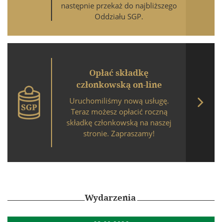
następnie przekaż do najbliższego
Oddziału SGP.
Opłać składkę
członkowską on-line
Uruchomiliśmy nową usługę.

Teraz możesz opłacić roczną
składkę członkowską na naszej
stronie. Zapraszamy!
Wydarzenia