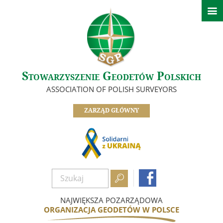

Aktualności
Informacje Zarządu Głównego
Informacje z oddziałów SGP
Ważne informacje
Stowarzyszenie Geodetów Polskich
O nas
ASSOCIATION OF POLISH SURVEYORS
Zarząd
ZARZĄD GŁÓWNY
Oddziały
Informacje z komisji, sekcji i klubów
Odznaczeni Członkowie
Historia SGP


Dokumenty
Zostań członkiem
NAJWIĘKSZA POZARZĄDOWA
ORGANIZACJA GEODETÓW W POLSCE
Nasze referencje