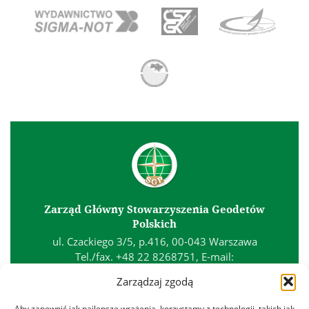
Zarząd Główny Stowarzyszenia Geodetów
Polskich
ul. Czackiego 3/5, p.416, 00-043 Warszawa
Tel./fax. +48 22 8268751, E-mail:
biuro@sgp.geodezja.org.pl
Zarządzaj zgodą
Kontakt
Aby zapewnić jak najlepsze wrażenia, korzystamy z technologii, takich jak