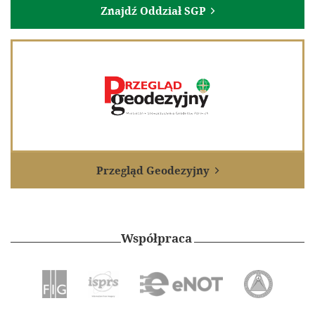
Znajdź Oddział SGP

Przegląd Geodezyjny

Współpraca