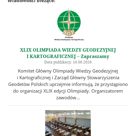
Wiadomości bieżące:
Jubileusz 100-lecia Stowarzyszenia Geodetów Polskich
Galeria
Linki
Instytucje geodezyjne
XLIX OLIMPIADA WIEDZY GEODEZYJNEJ
Ośrodki naukowe
I KARTOGRAFICZNEJ – Zapraszamy
Organizacje międzynarodowe
Data publikacji: 16.06.2026
Archiwum Akt Nowych
Komitet Główny Olimpiady Wiedzy Geodezyjnej
i Kartograficznej i Zarząd Główny Stowarzyszenia
E-Podpis & E-Pieczęć od EuroCert
Geodetów Polskich uprzejmie informują, że przystąpiono
do organizacji XLIX edycji Olimpiady. Organizatorem
Kontakt
zawodów...