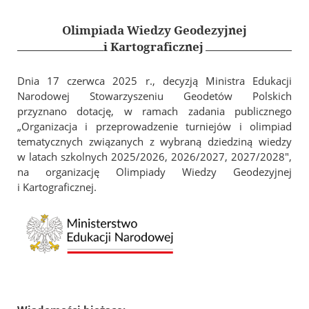
In Memoriam
Geodezyjna Osnowa Pamięci
Olimpiada Wiedzy Geodezyjnej
i Kartograficznej
Rzeczoznawcy SGP
Członkowie wspierający
Dnia 17 czerwca 2025 r., decyzją Ministra Edukacji
Narodowej Stowarzyszeniu Geodetów Polskich
Szkolenia i Konferencje
przyznano dotację, w ramach zadania publicznego
„Organizacja i przeprowadzenie turniejów i olimpiad
Kalendarz wydarzeń
tematycznych związanych z wybraną dziedziną wiedzy
Szkolenia
w latach szkolnych 2025/2026, 2026/2027, 2027/2028″,
Konferencja GSW 2027
na organizację Olimpiady Wiedzy Geodezyjnej
i Kartograficznej.
Konferencja ICC 2027
Konkurs na najlepszą pracę dyplomową
Olimpiada Wiedzy Geodezyjnej i Kartograficznej
Archiwum
Archiwalne szkolenia