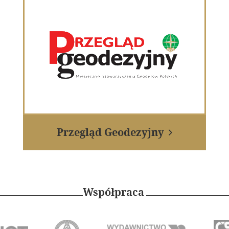
Przegląd Geodezyjny

Współpraca