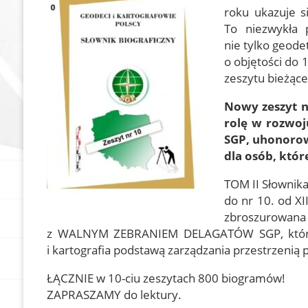
roku ukazuje s
Dokumenty
Olimpiada Wiedzy
To niezwykła 
Geodezyjnej i Kart
nie tylko geode
Zostań członkiem
o objętości do 1
Nasze referencje
zeszytu bieżące
In Memoriam
Nowy zeszyt n
Geodezyjna Osnowa
rolę w rozwoj
Pamięci
SGP, uhonorow
Rzeczoznawcy SGP
dla osób, któr
Członkowie wspierający
TOM II Słownika
do nr 10. od X
zbroszurowana 
z WALNYM ZEBRANIEM DELAGATÓW SGP, które o
i kartografia podstawą zarządzania przestrzenią 
ŁĄCZNIE w 10-ciu zeszytach 800 biogramów!
ZAPRASZAMY do lektury.