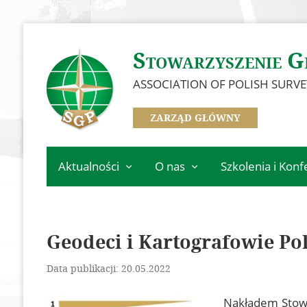
Stowarzyszenie G
ASSOCIATION OF POLISH SURV
ZARZĄD GŁÓWNY
Aktualności
O nas
Szkolenia i Konf
Informacje Zarządu
Zarząd
Kalendarz wydarz
Głównego
Oddziały
Szkolenia
Informacje z oddziałów
Geodeci i Kartografowie Pol
Informacje z komisji,
Konferencja GSW 
SGP
sekcji i klubów
Konferencja ICC 2
Data publikacji: 20.05.2022
Ważne informacje
Odznaczeni Członkowie
Konkurs na najlep
Nakładem Stowa
Historia SGP
dyplomową