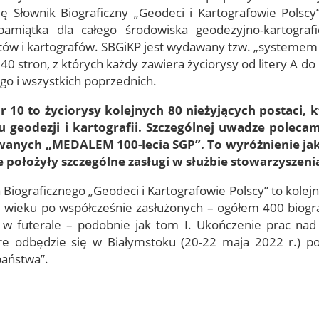
ię Słownik Biograficzny „Geodeci i Kartografowie Pols
E-Podpis & E-
pamiątka dla całego środowiska geodezyjno-kartografi
ograficznej
Pieczęć
tów i kartografów. SBGiKP jest wydawany tzw. „systemem 
od EuroCert
40 stron, z których każdy zawiera życiorysy od litery A do 
go i wszystkich poprzednich.
r 10 to życiorysy kolejnych 80 nieżyjących postaci, 
u geodezji i kartografii. Szczególnej uwadze pole
anych „MEDALEM 100-lecia SGP”. To wyróżnienie ja
e położyły szczególne zasługi w służbie stowarzyszeni
 Biograficznego „Geodeci i Kartografowie Polscy” to kolej
II wieku po współcześnie zasłużonych – ogółem 400 biogr
w futerale – podobnie jak tom I. Ukończenie prac nad
dbędzie się w Białymstoku (20-22 maja 2022 r.) po
państwa”.