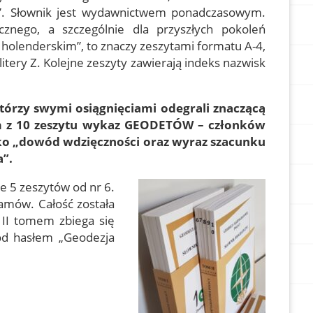
cy”. Słownik jest wydawnictwem ponadczasowym.
cznego, a szczególnie dla przyszłych pokoleń
holenderskim”, to znaczy zeszytami formatu A-4,
litery Z. Kolejne zeszyty zawierają indeks nazwisk
którzy swymi osiągnięciami odegrali znaczącą
cam z 10 zeszytu wykaz GEODETÓW – członków
ko „dowód wdzięczności oraz wyraz szacunku
a”.
ne 5 zeszytów od nr 6.
amów. Całość została
 II tomem zbiega się
d hasłem „Geodezja