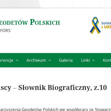
eodetów Polskich
EYORS
erencje
Archiwum
Galeria
Linki
Kon
eń
Archiwalne
Instytucje
szkolenia
geodezyjne
Jubileusz 100-
Ośrodki naukowe
scy – Słownik Biograficzny, z.10
2027
lecia
Organizacje
Stowarzyszenia
027
międzynarodowe
Geodetów
Polskich
szą pracę
Archiwum Akt
rzyszenia Geodetów Polskich we współpracy ze Stowarzy
Nowych