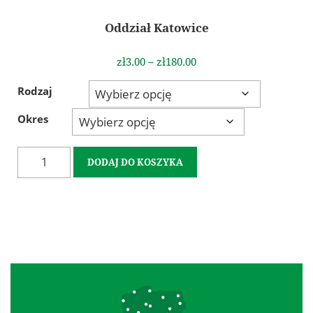
In Memoriam
Oddział Katowice
Geodezyjna Osnowa Pamięci
Rzeczoznawcy SGP
zł3.00 – zł180.00
Członkowie wspierający
Rodzaj
Szkolenia i Konferencje
Okres
Kalendarz wydarzeń
Szkolenia
DODAJ DO KOSZYKA
Konferencja GSW 2027
Konferencja ICC 2027
Konkurs na najlepszą pracę dyplomową
Olimpiada Wiedzy Geodezyjnej i Kartograficznej
Archiwum
Archiwalne szkolenia