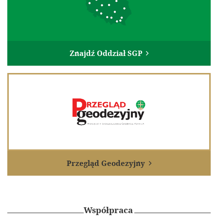
Jubileusz 100-lecia Stowarzyszenia Geodetów Polskich
Galeria
Linki
Znajdź Oddział SGP

Instytucje geodezyjne
Ośrodki naukowe
Organizacje międzynarodowe
Archiwum Akt Nowych
E-Podpis & E-Pieczęć od EuroCert
Kontakt
Przegląd Geodezyjny

Współpraca