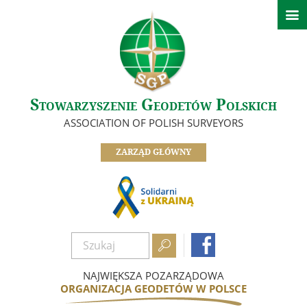

Aktualności
Informacje Zarządu Głównego
Informacje z oddziałów SGP
Ważne informacje
Stowarzyszenie Geodetów Polskich
O nas
ASSOCIATION OF POLISH SURVEYORS
Zarząd
ZARZĄD GŁÓWNY
Oddziały
Informacje z komisji, sekcji i klubów
Odznaczeni Członkowie
Historia SGP


Dokumenty
Zostań członkiem
NAJWIĘKSZA POZARZĄDOWA
ORGANIZACJA GEODETÓW W POLSCE
Nasze referencje