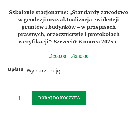
In Memoriam
Szkolenie stacjonarne: „Standardy zawodowe
Geodezyjna Osnowa Pamięci
w geodezji oraz aktualizacja ewidencji
Rzeczoznawcy SGP
gruntów i budynków – w przepisach
Członkowie wspierający
prawnych, orzecznictwie i protokołach
weryfikacji”; Szczecin; 6 marca 2025 r.
Szkolenia i Konferencje
zł290.00 – zł350.00
Kalendarz wydarzeń
Szkolenia
Opłata
Konferencja GSW 2027
Konferencja ICC 2027
Konkurs na najlepszą pracę dyplomową
DODAJ DO KOSZYKA
Olimpiada Wiedzy Geodezyjnej i Kartograficznej
Archiwum
Archiwalne szkolenia