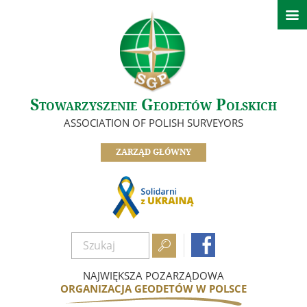

Aktualności
Informacje Zarządu Głównego
Informacje z oddziałów SGP
Ważne informacje
Stowarzyszenie Geodetów Polskich
O nas
ASSOCIATION OF POLISH SURVEYORS
Zarząd
ZARZĄD GŁÓWNY
Oddziały
Informacje z komisji, sekcji i klubów
Odznaczeni Członkowie
Historia SGP


Dokumenty
Zostań członkiem
NAJWIĘKSZA POZARZĄDOWA
ORGANIZACJA GEODETÓW W POLSCE
Nasze referencje