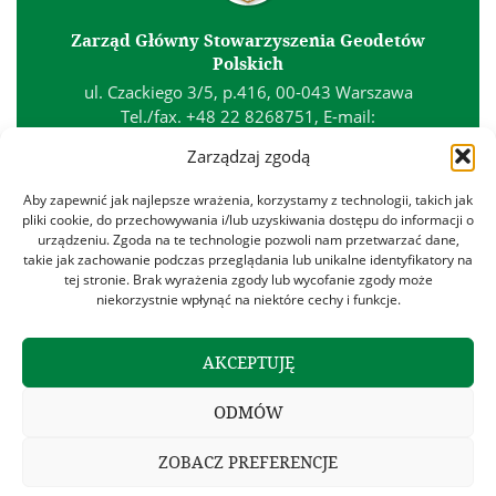
Zarząd Główny Stowarzyszenia Geodetów
Polskich
ul. Czackiego 3/5, p.416, 00-043 Warszawa
Tel./fax. +48 22 8268751, E-mail:
biuro@sgp.geodezja.org.pl
Zarządzaj zgodą
Kontakt
Aby zapewnić jak najlepsze wrażenia, korzystamy z technologii, takich jak
Polityka prywatności
pliki cookie, do przechowywania i/lub uzyskiwania dostępu do informacji o
urządzeniu. Zgoda na te technologie pozwoli nam przetwarzać dane,
Polityka plików cookies
takie jak zachowanie podczas przeglądania lub unikalne identyfikatory na
Regulamin
tej stronie. Brak wyrażenia zgody lub wycofanie zgody może
niekorzystnie wpłynąć na niektóre cechy i funkcje.
Znajdź nas na:

AKCEPTUJĘ
ODMÓW
Copyright © 2013-2026 Stowarzyszenie Geodetów Polskich.
Wszelkie prawa zastrzeżone
ZOBACZ PREFERENCJE