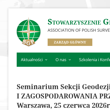
Stowarzyszenie G
ASSOCIATION OF POLISH SURV
ZARZĄD GŁÓWNY
Aktualności
O nas
Szkolenia i Konf
Informacje Zarządu
Zarząd
Kalendarz wydarz
Głównego
Oddziały
Szkolenia
Informacje z oddziałów
Seminarium Sekcji Geodez
Informacje z komisji,
Konferencja GSW 
SGP
sekcji i klubów
I ZAGOSPODAROWANIA PR
Konferencja ICC 2
Ważne informacje
Odznaczeni Członkowie
Warszawa, 25 czerwca 2026r
Konkurs na najlep
Historia SGP
dyplomową