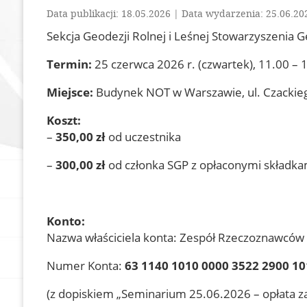
Data publikacji: 18.05.2026 | Data wydarzenia: 25.06.20
Dokumenty
Olimpiada Wiedzy
Geodezyjnej i Kart
Sekcja Geodezji Rolnej i Leśnej Stowarzyszenia 
Zostań członkiem
Termin:
25 czerwca 2026 r. (czwartek), 11.00 – 
Nasze referencje
Miejsce:
Budynek NOT w Warszawie, ul. Czackiego 
In Memoriam
Geodezyjna Osnowa
Koszt:
Pamięci
–
350,00 zł
od uczestnika
Rzeczoznawcy SGP
–
300,00 zł
od członka SGP z opłaconymi składka
Członkowie wspierający
Konto:
Nazwa właściciela konta: Zespół Rzeczoznawców
Numer Konta:
63 1140 1010 0000 3522 2900 1
(z dopiskiem „Seminarium 25.06.2026 – opłata za: