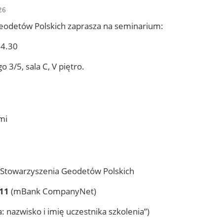
26
E-Podpis & E-
ograficznej
Pieczęć
Geodetów Polskich zaprasza na seminarium:
od EuroCert
14.30
3/5, sala C, V piętro.
mi
 Stowarzyszenia Geodetów Polskich
011
(mBank CompanyNet)
 nazwisko i imię uczestnika szkolenia”)