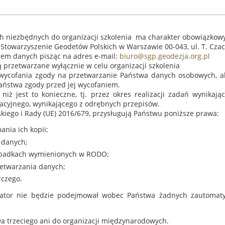
niezbędnych do organizacji szkolenia ma charakter obowiązkowy i
owarzyszenie Geodetów Polskich w Warszawie 00-043, ul. T. Czacki
rem danych pisząc na adres e-mail:
biuro@sgp.geodezja.org.pl
przetwarzane wyłącznie w celu organizacji szkolenia
wycofania zgody na przetwarzanie Państwa danych osobowych, a
aństwa zgody przed jej wycofaniem.
 jest to konieczne, tj. przez okres realizacji zadań wynikając
acyjnego, wynikającego z odrębnych przepisów.
iego i Rady (UE) 2016/679, przysługują Państwu poniższe prawa:
nia ich kopii;
 danych;
zypadkach wymienionych w RODO;
zetwarzania danych;
rczego.
tor nie będzie podejmował wobec Państwa żadnych zautomatyz
 trzeciego ani do organizacji międzynarodowych.