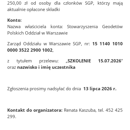
Jubileusz 100-lecia Stowarzyszenia Geodetów Polskich
250,00 zł od osoby dla członków SGP, którzy mają
aktualnie opłacone składki
Galeria
Konto:
Nazwa właściciela konta: Stowarzyszenia Geodetów
Linki
Polskich Oddział w Warszawie
Instytucje geodezyjne
Zarząd Oddziału w Warszawie SGP, nr:
15 1140 1010
Ośrodki naukowe
0000 3522 2900 1002
,
Organizacje międzynarodowe
z tytułem przelewu: „
SZKOLENIE 15.07.2026
”
oraz
nazwisko i imię uczestnika
Archiwum Akt Nowych
E-Podpis & E-Pieczęć od EuroCert
Kontakt
Zgłoszenia prosimy nadsyłać do dnia
13 lipca 2026 r.
Kontakt do organizatora:
Renata Kaszuba, tel. 452 425
299.