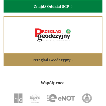
Znajdź Oddział SGP

Przegląd Geodezyjny

Współpraca