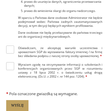
prawo do usunięcia danych, ograniczenia przetwarzania
danych;
prawo do wniesienia skargi do organu nadzorczego.
W oparciu o Państwa dane osobowe Administrator nie będzie
podejmował wobec Państwa żadnych zautomatyzowanych
decyzji, w tym decyzji będących wynikiem profilowania.
Dane osobowe nie będą przekazywane do państwa trzeciego
ani do organizacji międzynarodowych.
Oświadczam, że akceptuję warunki uczestnictwa i
upoważniam SGP do wystawiania faktury imiennej / na firmę
bez składania podpisu z naszej strony osoby upoważnionej.
*
Wyrażam zgodę na otrzymywanie informacji o szkoleniach i
konferencjach organizowanych przez SGP w rozumieniu
ustawy z 18 lipca 2002 r. o świadczeniu usług drogą
elektroniczną. (Dz.U. z 2002 r. nr 144 poz. 1204).
*
*
Pola oznaczone gwiazdką są wymagane.