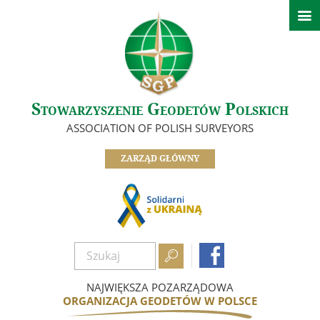

Aktualności
Informacje Zarządu Głównego
Informacje z oddziałów SGP
Ważne informacje
Stowarzyszenie Geodetów Polskich
O nas
ASSOCIATION OF POLISH SURVEYORS
Zarząd
ZARZĄD GŁÓWNY
Oddziały
Informacje z komisji, sekcji i klubów
Odznaczeni Członkowie
Historia SGP


Dokumenty
Zostań członkiem
NAJWIĘKSZA POZARZĄDOWA
ORGANIZACJA GEODETÓW W POLSCE
Nasze referencje