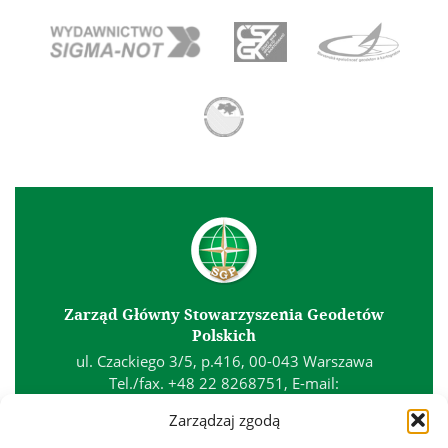
Zarząd Główny Stowarzyszenia Geodetów
Polskich
ul. Czackiego 3/5, p.416, 00-043 Warszawa
Tel./fax. +48 22 8268751, E-mail:
biuro@sgp.geodezja.org.pl
Zarządzaj zgodą
Kontakt