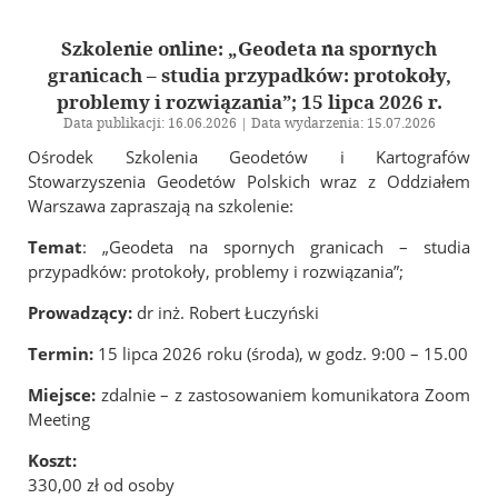
In Memoriam
Geodezyjna Osnowa Pamięci
Szkolenie online: „Geodeta na spornych
granicach – studia przypadków: protokoły,
Rzeczoznawcy SGP
problemy i rozwiązania”; 15 lipca 2026 r.
Członkowie wspierający
Data publikacji: 16.06.2026 | Data wydarzenia: 15.07.2026
Ośrodek Szkolenia Geodetów i Kartografów
Szkolenia i Konferencje
Stowarzyszenia Geodetów Polskich wraz z Oddziałem
Warszawa zapraszają na szkolenie:
Kalendarz wydarzeń
Szkolenia
Temat
: „Geodeta na spornych granicach – studia
przypadków: protokoły, problemy i rozwiązania”;
Konferencja GSW 2027
Konferencja ICC 2027
Prowadzący:
dr inż. Robert Łuczyński
Konkurs na najlepszą pracę dyplomową
Termin:
15 lipca 2026 roku (środa), w godz. 9:00 – 15.00
Olimpiada Wiedzy Geodezyjnej i Kartograficznej
Miejsce:
zdalnie – z zastosowaniem komunikatora Zoom
Meeting
Archiwum
Koszt:
Archiwalne szkolenia
330,00 zł od osoby