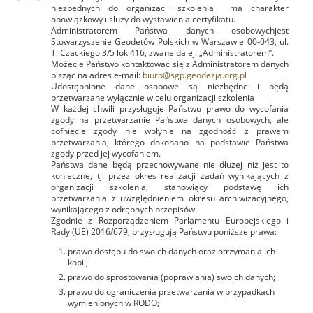
niezbędnych do organizacji szkolenia ma charakter
obowiązkowy i służy do wystawienia certyfikatu.
Administratorem Państwa danych osobowychjest
Stowarzyszenie Geodetów Polskich w Warszawie 00-043, ul.
T. Czackiego 3/5 lok 416, zwane dalej: „Administratorem”.
Możecie Państwo kontaktować się z Administratorem danych
pisząc na adres e-mail:
biuro@sgp.geodezja.org.pl
Udostępnione dane osobowe są niezbędne i będą
przetwarzane wyłącznie w celu organizacji szkolenia
W każdej chwili przysługuje Państwu prawo do wycofania
zgody na przetwarzanie Państwa danych osobowych, ale
cofnięcie zgody nie wpłynie na zgodność z prawem
przetwarzania, którego dokonano na podstawie Państwa
zgody przed jej wycofaniem.
Państwa dane będą przechowywane nie dłużej niż jest to
konieczne, tj. przez okres realizacji zadań wynikających z
organizacji szkolenia, stanowiący podstawę ich
przetwarzania z uwzględnieniem okresu archiwizacyjnego,
wynikającego z odrębnych przepisów.
Zgodnie z Rozporządzeniem Parlamentu Europejskiego i
Rady (UE) 2016/679, przysługują Państwu poniższe prawa:
prawo dostępu do swoich danych oraz otrzymania ich
kopii;
prawo do sprostowania (poprawiania) swoich danych;
prawo do ograniczenia przetwarzania w przypadkach
wymienionych w RODO;