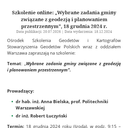
In Memoriam
Geodezyjna Osnowa Pamięci
Szkolenie online: „Wybrane zadania gminy
związane z geodezją i planowaniem
Rzeczoznawcy SGP
przestrzennym”, 18 grudnia 2024 r.
Członkowie wspierający
Data publikacji: 20.07.2026 | Data wydarzenia: 18.12.2024
Ośrodek Szkolenia Geodetów i Kartografów
Szkolenia i Konferencje
Stowarzyszenia Geodetów Polskich wraz z oddziałem
Warszawa zapraszają na szkolenie:
Kalendarz wydarzeń
Szkolenia
Temat
: „
Wybrane zadania gminy związane z geodezją
i planowaniem przestrzennym”.
Konferencja GSW 2027
Konferencja ICC 2027
Konkurs na najlepszą pracę dyplomową
Prowadzący:
Olimpiada Wiedzy Geodezyjnej i Kartograficznej
dr hab. inż. Anna Bielska, prof. Politechniki
Warszawskiej
Archiwum
dr inż. Robert Łuczyński
Archiwalne szkolenia
Termin:
18 grudnia 2024 roku (środa), w godz. 9:15 –