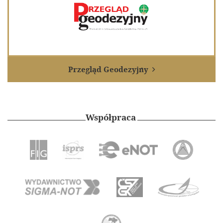
Przegląd Geodezyjny

Współpraca