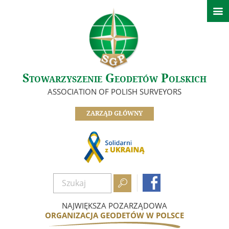

Aktualności
Informacje Zarządu Głównego
Informacje z oddziałów SGP
Ważne informacje
Stowarzyszenie Geodetów Polskich
O nas
ASSOCIATION OF POLISH SURVEYORS
Zarząd
ZARZĄD GŁÓWNY
Oddziały
Informacje z komisji, sekcji i klubów
Odznaczeni Członkowie
Historia SGP


Dokumenty
Zostań członkiem
NAJWIĘKSZA POZARZĄDOWA
ORGANIZACJA GEODETÓW W POLSCE
Nasze referencje