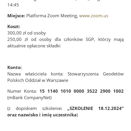
Jubileusz 100-lecia Stowarzyszenia Geodetów Polskich
14:45
Galeria
Miejsce:
Platforma Zoom Meeting,
www.zoom.us
Koszt:
Linki
300,00 zł od osoby
250,00 zł od osoby dla członków SGP, którzy mają
Instytucje geodezyjne
aktualnie opłacone składki
Ośrodki naukowe
Organizacje międzynarodowe
Konto:
Archiwum Akt Nowych
Nazwa właściciela konta: Stowarzyszenia Geodetów
E-Podpis & E-Pieczęć od EuroCert
Polskich Oddział w Warszawie
Kontakt
Numer Konta:
15 1140 1010 0000 3522 2900 1002
(mBank CompanyNet)
(z dopiskiem szkolenie
: „SZKOLENIE 18.12.2024”
oraz nazwisko i imię uczestnika
)