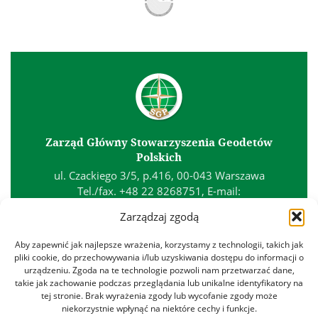
Zarząd Główny Stowarzyszenia Geodetów
Polskich
ul. Czackiego 3/5, p.416, 00-043 Warszawa
Tel./fax. +48 22 8268751, E-mail:
biuro@sgp.geodezja.org.pl
Zarządzaj zgodą
Kontakt
Aby zapewnić jak najlepsze wrażenia, korzystamy z technologii, takich jak
Polityka prywatności
pliki cookie, do przechowywania i/lub uzyskiwania dostępu do informacji o
urządzeniu. Zgoda na te technologie pozwoli nam przetwarzać dane,
Polityka plików cookies
takie jak zachowanie podczas przeglądania lub unikalne identyfikatory na
Regulamin
tej stronie. Brak wyrażenia zgody lub wycofanie zgody może
niekorzystnie wpłynąć na niektóre cechy i funkcje.
Znajdź nas na: