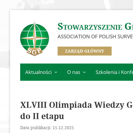
Stowarzyszenie G
ASSOCIATION OF POLISH SURV
ZARZĄD GŁÓWNY
Aktualności
O nas
Szkolenia i Konf
Informacje Zarządu
Zarząd
Kalendarz wydarz
Głównego
Oddziały
Szkolenia
Informacje z oddziałów
XLVIII Olimpiada Wiedzy Ge
Informacje z komisji,
Konferencja GSW 
SGP
sekcji i klubów
do II etapu
Konferencja ICC 2
Ważne informacje
Odznaczeni Członkowie
Konkurs na najlep
Data publikacji: 15.12.2025
Historia SGP
dyplomową