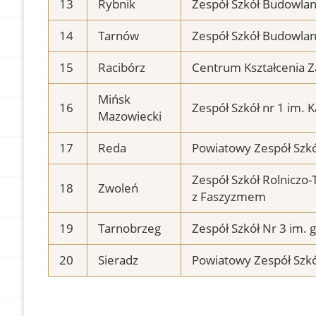
13
Rybnik
Zespół Szkół Budowla
14
Tarnów
Zespół Szkół Budowla
15
Racibórz
Centrum Kształcenia 
Mińsk
16
Zespół Szkół nr 1 im. 
Mazowiecki
17
Reda
Powiatowy Zespół Szk
Zespół Szkół Rolniczo
18
Zwoleń
z Faszyzmem
19
Tarnobrzeg
Zespół Szkół Nr 3 im. 
20
Sieradz
Powiatowy Zespół Szkó