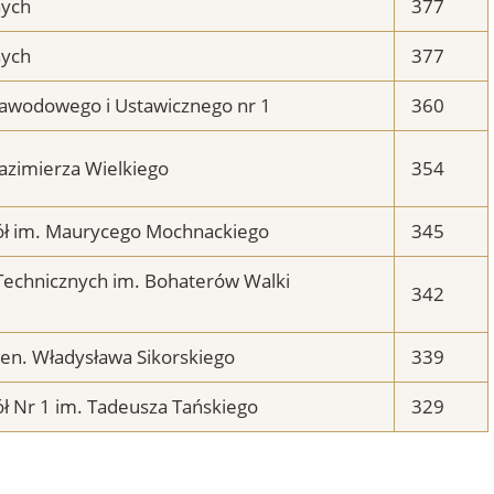
nych
377
nych
377
Zawodowego i Ustawicznego nr 1
360
Kazimierza Wielkiego
354
ół im. Maurycego Mochnackiego
345
-Technicznych im. Bohaterów Walki
342
gen. Władysława Sikorskiego
339
ł Nr 1 im. Tadeusza Tańskiego
329