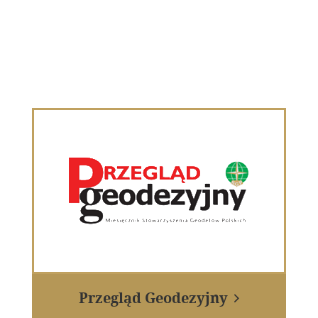
Przegląd Geodezyjny
