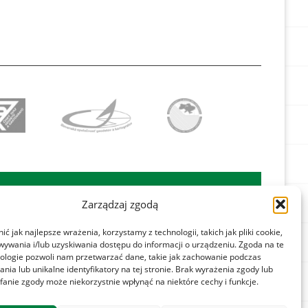
takt
Znajdź nas na:
Zarządzaj zgodą
tyka prywatności

ć jak najlepsze wrażenia, korzystamy z technologii, takich jak pliki cookie,
tyka plików cookies
ywania i/lub uzyskiwania dostępu do informacji o urządzeniu. Zgoda na te
ologie pozwoli nam przetwarzać dane, takie jak zachowanie podczas
ulamin
ania lub unikalne identyfikatory na tej stronie. Brak wyrażenia zgody lub
fanie zgody może niekorzystnie wpłynąć na niektóre cechy i funkcje.