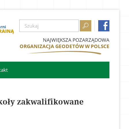


NAJWIĘKSZA POZARZĄDOWA
ORGANIZACJA GEODETÓW W POLSCE
takt
zkoły zakwalifikowane