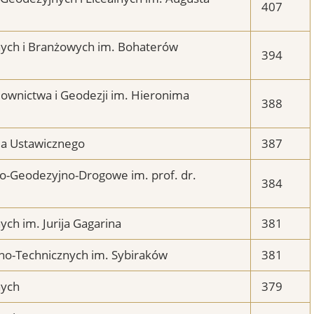
407
nych i Branżowych im. Bohaterów
394
ownictwa i Geodezji im. Hieronima
388
nia Ustawicznego
387
o-Geodezyjno-Drogowe im. prof. dr.
384
ch im. Jurija Gagarina
381
no-Technicznych im. Sybiraków
381
nych
379