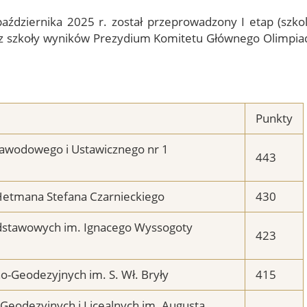
dziernika 2025 r. został przeprowadzony I etap (szkoln
E-Podpis & E-
ograficznej
Pieczęć
ez szkoły wyników Prezydium Komitetu Głównego Olimpiad
od EuroCert
Punkty
Zawodowego i Ustawicznego nr 1
443
 Hetmana Stefana Czarnieckiego
430
dstawowych im. Ignacego Wyssogoty
423
o-Geodezyjnych im. S. Wł. Bryły
415
Geodezyjnych i Licealnych im. Augusta