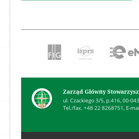
Zarząd Główny Stowarzysz
ul. Czackiego 3/5, p.416, 00-0
Tel./fax. +48 22 8268751, E-mai