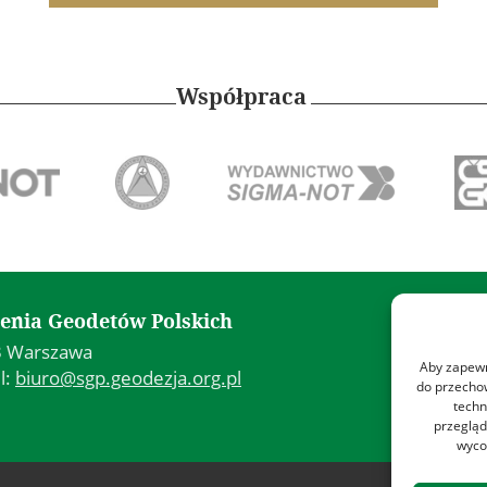
Współpraca
Kon
enia Geodetów Polskich
43 Warszawa
Poli
Aby zapewni
l:
biuro@sgp.geodezja.org.pl
Poli
do przechow
techn
Reg
przegląd
wyco