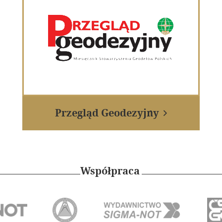
Przegląd Geodezyjny

Współpraca