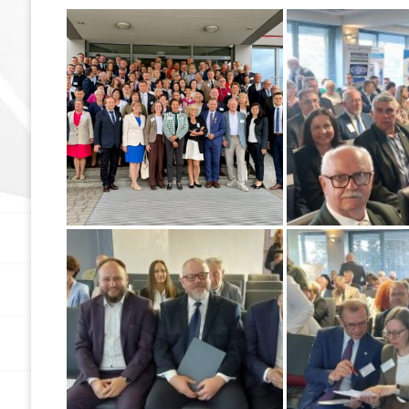
Dokumenty
Olimpiada Wiedzy
Geodezyjnej i Kart
Zostań członkiem
Nasze referencje
In Memoriam
Geodezyjna Osnowa
Pamięci
Rzeczoznawcy SGP
Członkowie wspierający