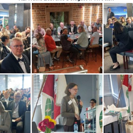
E-Podpis & E-
ograficznej
Pieczęć od
EuroCert