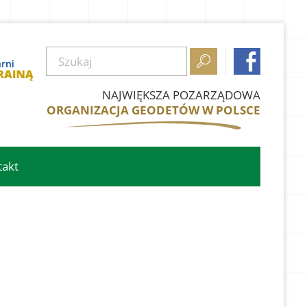


NAJWIĘKSZA POZARZĄDOWA
ORGANIZACJA GEODETÓW W POLSCE
takt