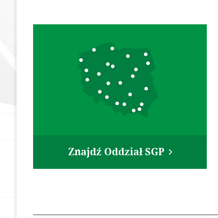
Dokumenty
Olimpiada Wiedzy
Geodezyjnej i Kart
Zostań członkiem
Nasze referencje
In Memoriam
Geodezyjna Osnowa
Pamięci
Rzeczoznawcy SGP
Członkowie wspierający
Znajdź Oddział SGP
