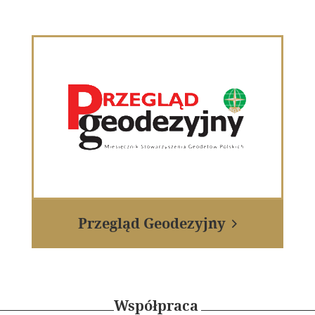
E-Podpis & E-
ograficznej
Pieczęć
od EuroCert
Przegląd Geodezyjny

Współpraca