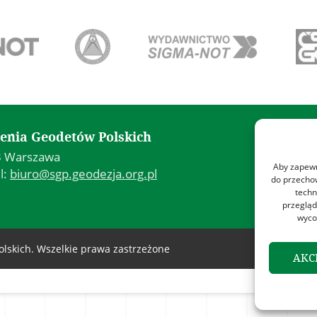
Kon
enia Geodetów Polskich
43 Warszawa
Poli
Aby zapewni
l:
biuro@sgp.geodezja.org.pl
Poli
do przechow
techn
Reg
przegląd
wyco
lskich. Wszelkie prawa zastrzeżone
AKC