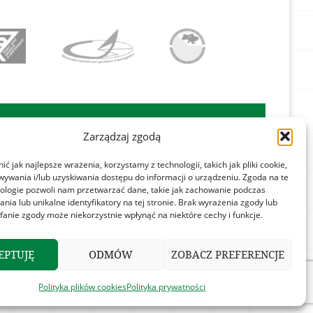
takt
Znajdź nas na:
Zarządzaj zgodą
tyka prywatności

ć jak najlepsze wrażenia, korzystamy z technologii, takich jak pliki cookie,
tyka plików cookies
ywania i/lub uzyskiwania dostępu do informacji o urządzeniu. Zgoda na te
ologie pozwoli nam przetwarzać dane, takie jak zachowanie podczas
ulamin
ania lub unikalne identyfikatory na tej stronie. Brak wyrażenia zgody lub
fanie zgody może niekorzystnie wpłynąć na niektóre cechy i funkcje.
Design by
projektantstron.pl
EPTUJĘ
ODMÓW
ZOBACZ PREFERENCJE
Polityka plików cookies
Polityka prywatności