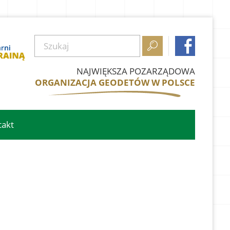


NAJWIĘKSZA POZARZĄDOWA
ORGANIZACJA GEODETÓW W POLSCE
takt