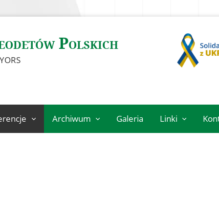
eodetów Polskich
EYORS
erencje
Archiwum
Galeria
Linki
Kon
eń
Archiwalne
Instytucje
szkolenia
geodezyjne
Jubileusz 100-
Ośrodki naukowe
2027
lecia
Organizacje
Stowarzyszenia
027
międzynarodowe
Geodetów
Polskich
szą pracę
Archiwum Akt
Nowych