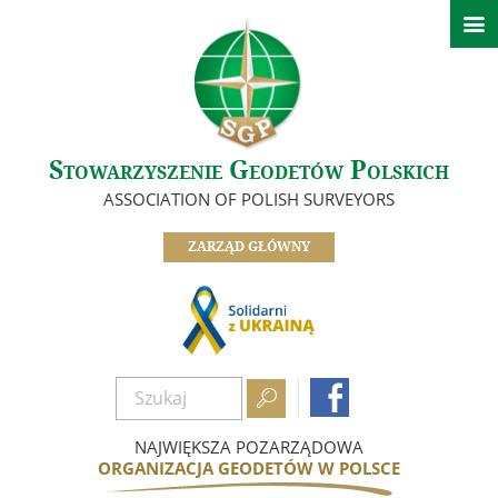

Aktualności
Informacje Zarządu Głównego
Informacje z oddziałów SGP
Ważne informacje
Stowarzyszenie Geodetów Polskich
O nas
ASSOCIATION OF POLISH SURVEYORS
Zarząd
ZARZĄD GŁÓWNY
Oddziały
Informacje z komisji, sekcji i klubów
Odznaczeni Członkowie
Historia SGP


Dokumenty
Zostań członkiem
NAJWIĘKSZA POZARZĄDOWA
ORGANIZACJA GEODETÓW W POLSCE
Nasze referencje