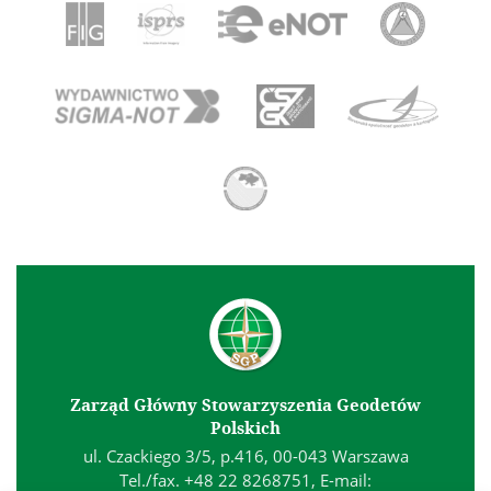
Zarząd Główny Stowarzyszenia Geodetów
Polskich
ul. Czackiego 3/5, p.416, 00-043 Warszawa
Tel./fax. +48 22 8268751, E-mail: