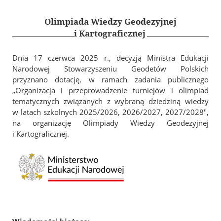
In Memoriam
Geodezyjna Osnowa Pamięci
Olimpiada Wiedzy Geodezyjnej
i Kartograficznej
Rzeczoznawcy SGP
Członkowie wspierający
Dnia 17 czerwca 2025 r., decyzją Ministra Edukacji
Narodowej Stowarzyszeniu Geodetów Polskich
Szkolenia i Konferencje
przyznano dotację, w ramach zadania publicznego
„Organizacja i przeprowadzenie turniejów i olimpiad
Kalendarz wydarzeń
tematycznych związanych z wybraną dziedziną wiedzy
Szkolenia
w latach szkolnych 2025/2026, 2026/2027, 2027/2028″,
Konferencja GSW 2027
na organizację Olimpiady Wiedzy Geodezyjnej
i Kartograficznej.
Konferencja ICC 2027
Konkurs na najlepszą pracę dyplomową
Olimpiada Wiedzy Geodezyjnej i Kartograficznej
Archiwum
Archiwalne szkolenia