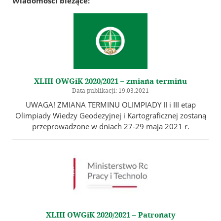
Wiadomości bieżące:
Jubileusz 100-lecia Stowarzyszenia Geodetów Polskich
Galeria
Linki
Instytucje geodezyjne
XLIII OWGiK 2020/2021 – zmiana terminu
Ośrodki naukowe
Data publikacji: 19.03.2021
Organizacje międzynarodowe
UWAGA! ZMIANA TERMINU OLIMPIADY II i III etap
Archiwum Akt Nowych
Olimpiady Wiedzy Geodezyjnej i Kartograficznej zostaną
przeprowadzone w dniach 27-29 maja 2021 r.
E-Podpis & E-Pieczęć od EuroCert
Kontakt
XLIII OWGiK 2020/2021 – Patronaty